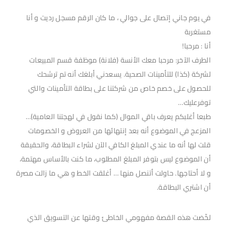
في يوم جاني إتصال على جوالي ، ما كان الرقم مسجل رديت و أنا
مستغربة
أنا : مرحبا!
الطرف الآخر: مرحبا معك الأنسة (فلانة) موظفة قسم المبيعات
لشركة (كذا) للتأمينات الصحية. يسعدني أبلغك أنه تم ترشحك
للحصول على خصم خاص من شركتنا على بطاقة التأمينات والتي
توفرعليك…
طبعا أغلبكم يعرف باقي الموال (كما نقول في لهجتنا العامية)…
المزعج في الموضوع أنه بعد إنتهائها من العروض و الخصومات
قلت لها أنه ما عندي المبلغ الكافي الآن لشراء البطاقة، والحقيقة
أن الموضوع ليس بتوفر المبلغ المطلوب، ما كنت بالأساس مهتمة،
و لا أحتاجها. حاولت أتنصل منها … أغلقت الخط و هي ما زالت مصرة
أن اشتري البطاقة.
لخّصَت هذه القصة مفهومي الخاطئ وقتها عن التسويق الذي