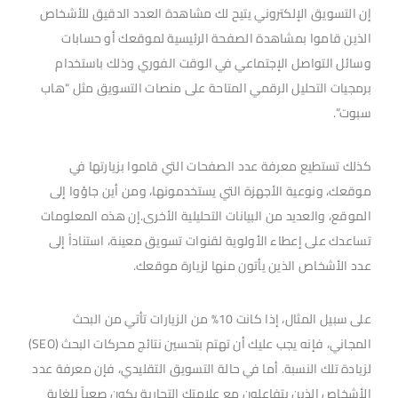
إن التسويق الإلكتروني يتيح لك مشاهدة العدد الدقيق للأشخاص
الذين قاموا بمشاهدة الصفحة الرئيسية لموقعك أو حسابات
وسائل التواصل الإجتماعي في الوقت الفوري وذلك باستخدام
برمجيات التحليل الرقمي المتاحة على منصات التسويق مثل “هاب
سبوت”.
كذلك تستطيع معرفة عدد الصفحات التي قاموا بزيارتها في
موقعك، ونوعية الأجهزة التي يستخدمونها، ومن أين جاؤوا إلى
الموقع، والعديد من البيانات التحليلية الأخرى.إن هذه المعلومات
تساعدك على إعطاء الأولوية لقنوات تسويق معينة، استناداً إلى
عدد الأشخاص الذين يأتون منها لزيارة موقعك.
على سبيل المثال، إذا كانت 10% من الزيارات تأتي من البحث
المجاني، فإنه يجب عليك أن تهتم بتحسين نتائج محركات البحث (SEO)
لزيادة تلك النسبة. أما في حالة التسويق التقليدي، فإن معرفة عدد
الأشخاص الذين يتفاعلون مع علامتك التجارية يكون صعباً للغاية