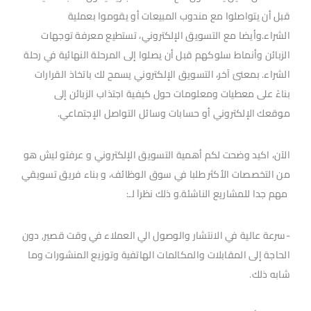
قبل أن يتواصلوا مع مندوب المبيعات أو يقوموا بعملية
الشراء.وأيضا مع التسويق الإلكتروني، تستطيع معرفة توجهات
الزبائن وأنماط سلوكهم قبل أن يصلوا إلى المرحلة النهائية في رحلة
الشراء. بمعنىً آخر، التسويق الإلكتروني يسمح لك باتخاذ القرارات
بناءً على معطيات ومعلومات حول كيفية اجتذاب الزبائن إلى
موقعك الإلكتروني أو حسابات وسائل التواصل الإجتماعي.
الآن، اكيد وضحت لكم أهمية التسويق الإلكتروني و عرفتو ليش هو
من التخصصات الأكثر طلبا في سوق الوظائف، و بناء فريق تسويقي
مهم جدا للمشاريع الناشئة.و ذلك نظراَ لـ:
-سرعة عالية في الانتشار والوصول الي العملاء في وقت قصير, دون
الحاجة إلى المقابلات والمكالمات الهاتفية وتوزيع المنشورات وما
شابه ذلك.