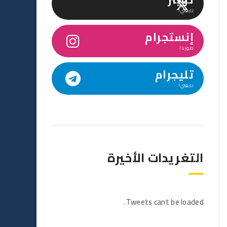
تابعني!
إنستجرام
صورنا!
تليجرام
تابعني!
التغريدات الأخيرة
Tweets cant be loaded.