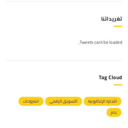
تغريداتنا
Tweets cant be loaded.
Tag Cloud
التجارة الإلكترونية
التسويق الرقمي
الشروحات
عام