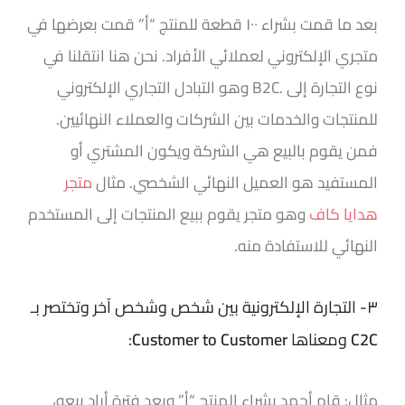
بعد ما قمت بشراء ١٠٠ قطعة للمنتج “أ” قمت بعرضها في
متجري الإلكتروني لعملائي الأفراد. نحن هنا انتقلنا في
نوع التجارة إلى
B2C.
وهو التبادل التجاري الإلكتروني
للمنتجات والخدمات بين الشركات والعملاء النهائيين.
فمن يقوم بالبيع هي الشركة ويكون المشتري أو
المستفيد هو العميل النهائي الشخصي. مثال
متجر
هدايا كاف
وهو متجر يقوم ببيع المنتجات إلى المستخدم
النهائي للاستفادة منه.
٣- التجارة الإلكترونية بين شخص وشخص آخر وتختصر بـ
C2C
ومعناها
Customer to Customer
:
مثال: قام أحمد بشراء المنتج “أ” وبعد فترة أراد بيعه،